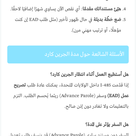
هيّئ مستنداتك مقدمًا
: أي نقص الآن يساوي شهرًا إضافيًا لاحقًا.
ضع خطّة بديلة
في حال ظهور تأخير (مثل طلب EAD إن كنت
مؤهلًا، أو ترتيب مهني مرن).
الأسئلة الشائعة حول مدة الجرين كارد
هل أستطيع العمل أثناء انتظار الجرين كارد؟
إذا قدّمت I-485 داخل الولايات المتحدة، يمكنك عادة طلب
تصريح
عمل (EAD)
وسفر (Advance Parole) ريثما يُحسم الطلب. التزم
بالتعليمات ولا تغادر دون إذن صالح.
هل السفر يؤثر على المدة؟
السفر دون مستند ساري (Advance Parole) قد ينسف طلب تعديل