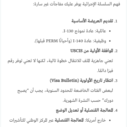
فهم السلسلة الإجرائية يوفر عليك مفاجآت غير سارة:
تقديم العريضة الأساسية
عائلية: عادة نموذج I-130.
وظيفية: عادة I-140 (وأحيانًا PERM قبلها).
الموافقة الأولية من USCIS
تعني جاهزية الملف للانتقال خطوة تالية، لكنها لا تعني توفر رقم
فيزا دائمًا.
انتظار تاريخ الأولوية (Visa Bulletin)
لبعض الفئات الخاضعة للحدود السنوية، يجب أن “يصبح
دورك” حسب النشرة الشهرية.
المعالجة القنصلية أو تعديل الوضع
خارج أمريكا:
المعالجة القنصلية
عبر المركز الوطني للتأشيرات