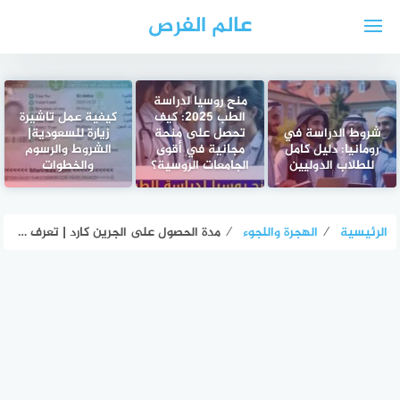
لتجاوز
عالم الفرص
لى
لمحتوى
منح روسيا لدراسة
الطب 2025: كيف
كيفية عمل تاشيرة
شروط الدراسة في
تحصل على منحة
زيارة للسعودية|
رومانيا: دليل كامل
مجانية في أقوى
الشروط والرسوم
للطلاب الدوليين
الجامعات الروسية؟
والخطوات
الرئيسية
⁄
الهجرة واللجوء
⁄
مدة الحصول على الجرين كارد | تعرف على أسرع الطرق ونصائح لتقليل الانتظار