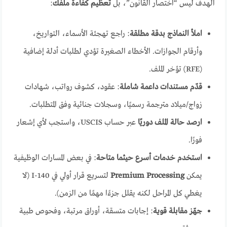
الهدف ليس “اختصار القانون”، بل
تعظيم كفاءة ملفك
:
املأ النماذج بدقة مطلقة
: راجع تهجئة الأسماء، التواريخ،
وأرقام الجوازات. الأخطاء الصغيرة تؤدي لطلبات أدلة إضافية
(RFE) تؤخر الملف.
قدّم مستندات داعمة شاملة
: عقود، كشوف رواتب، شهادات
زواج/ميلاد مترجمة رسميًا، وسجلات جنائية وفق المتطلبات.
ارصد حالة الملف دوريًا
عبر حساب USCIS، واستجب لأي إشعار
فورًا.
استخدم خدمات أسرع حيثما متاحة
: في بعض المسارات الوظيفية
يمكن
Premium Processing
لتسريع قرار أولي في I-140 (لا
يغطي كل المراحل لكنه يقلل جزءًا مهمًا من الزمن).
جهّز مقابلة قوية
: إجابات متسقة، أوراق مرتبة، وفحوص طبية