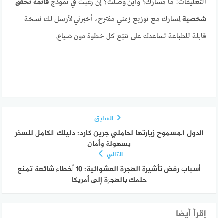
التعليقات: ما مسارك؟ وأين وصلت؟ إن رغبت في نموذج
قائمة تحقق
شخصية
لمسارك مع توزيع زمني مقترح، أخبرني لأرسل لك نسخة
قابلة للطباعة تساعدك على تتبّع كل خطوة دون ضياع.
السابق
الدول المسموح زيارتها لحاملي جرين كارد: دليلك الكامل للسفر
بسهولة وأمان
التالي
أسباب رفض تأشيرة الهجرة العشوائية: 10 أخطاء شائعة تمنع
حلمك بالهجرة إلى أمريكا
إقرأ أيضا