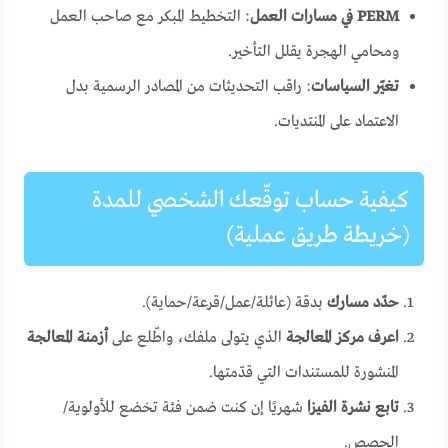
PERM في مسارات العمل
: التخطيط المبكر مع صاحب العمل
ومحامي الهجرة يقلل التأخير.
تغيّر السياسات
: راقب التحديثات من المصادر الرسمية بدل
الاعتماد على المنتديات.
كيفية حساب توقّعك الشخصي للمدة
(خريطة طريق عملية)
حدّد مسارك
بدقة (عائلة/عمل/قرعة/حماية).
اعرف مركز المعالجة
الذي يتولى ملفك، واطّلع على
أزمنة المعالجة
المنشورة للمستندات التي قدّمتها.
تابع نشرة الفيزا
شهريًا إن كنت ضمن فئة تخضع للأولوية/
الحصص.