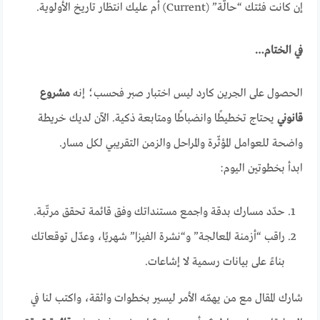
إن كانت فئتك “حالّة” (Current) أم عليك انتظار تاريخ الأولوية.
في الختام…
الحصول على الجرين كارد ليس اختبار صبر فحسب؛ إنه
مشروع
قانوني
يحتاج تخطيطًا وانضباطًا ومتابعة ذكية. الآن لديك خريطة
واضحة للعوامل المؤثّرة والمراحل والزمن التقريبي لكل مسار.
ابدأ بخطوتين اليوم:
حدّد مسارك بدقة واجمع مستنداتك وفق قائمة تحقق مرتّبة.
راقب “أزمنة المعالجة” و“نشرة الفيزا” شهريًا، وعدّل توقعاتك
بناءً على بيانات رسمية لا إشاعات.
شارك المقال مع من يهمّه الأمر ليسير بخطوات واثقة، واكتب لنا في