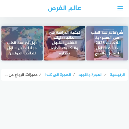
لتجاوز
عالم الفرص
لى
لمحتوى
شروط دراسة الطب
كيفية الدراسة في
في السعودية
المانيا: دليلك
للأجانب 2025:
الشامل للقبول
دول لدراسة الطب
دليلك الكامل
والتكاليف خطوة
مجانا: دليل شامل
للقبول والمنح
بخطوة
للطلاب الدوليين
الرئيسية
⁄
الهجرة واللجوء
⁄
الهجرة الى كندا
⁄
مميزات الزواج من كندية: الفوائد الاجتماعية والقانونية والتعليمية الحقيقية