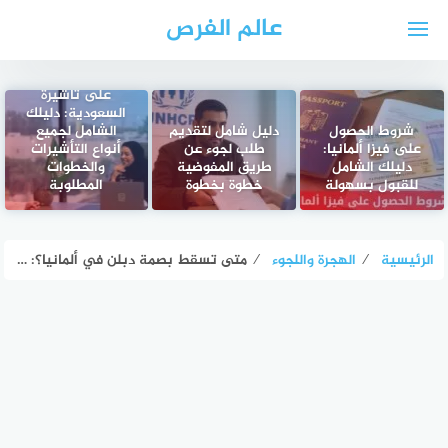
لتجاوز
عالم الفرص
لى
لمحتوى
كيفية الحصول
على تاشيرة
السعودية: دليلك
شروط الحصول
دليل شامل لتقديم
الشامل لجميع
على فيزا ألمانيا:
طلب لجوء عن
أنواع التأشيرات
دليلك الشامل
طريق المفوضية
والخطوات
للقبول بسهولة
خطوة بخطوة
المطلوبة
الرئيسية
⁄
الهجرة واللجوء
⁄
متى تسقط بصمة دبلن في ألمانيا؟: تعرف على المدة والاستثناءات القانونية