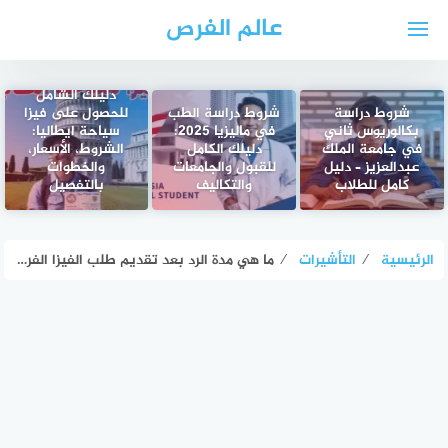
لتجاوز
عالم الفرص
لى
لمحتوى
دليلك الشامل
شروط دراسة
شروط دراسة الطب
للحصول على فيزا
بكالوريوس ثاني
في ماليزيا 2025:
سياحة ايطاليا:
في جامعة الملك
دليلك الكامل
الشروط، الأسعار،
عبدالعزيز – دليل
للقبول والجامعات
والخطوات
كامل للطلاب
والتكاليف
بالتفصيل
الرئيسية
⁄
التأشيرات
⁄
ما هي مدة الرد بعد تقديم طلب الفيزا الفرنسية؟