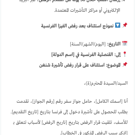
الإلكتروني أو مراكز التأشيرات المعتمدة.
نموذج استئناف بعد رفض الفيزا الفرنسية
التاريخ:
[اليوم/الشهر/السنة]
إلى: القنصلية الفرنسية في [اسم الدولة]
الموضوع: استئناف على قرار رفض تأشيرة شنغن
السيد/السيدة المحترم(ة)،
أنا [اسمك الكامل]، حامل جواز سفر رقم [رقم الجواز]، تقدمت
بطلب للحصول على تأشيرة دخول إلى فرنسا بتاريخ [تاريخ التقديم].
للأسف، تلقيت قرار الرفض بتاريخ [تاريخ الرفض] لأسباب تتعلق بـ
[اذكر سبب الرفض المذكور في الخطاب].