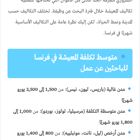
الضروري معرفة الحد الأدنى من الأموال التي تحتاجها لتغطية
تكاليف المعيشة خلال فترة البحث عن وظيفة. تختلف التكاليف حسب
المدينة ونمط الحياة، لكن إليك نظرة عامة على التكاليف الأساسية
شهريًا في فرنسا.
متوسط تكلفة المعيشة في فرنسا
للباحثين عن عمل
مدن غالية (باريس، ليون، نيس):
من
1,500 إلى 2,500 يورو
شهريًا
مدن متوسطة التكلفة (مرسيليا، تولوز، بوردو):
من
1,000 إلى
1,800 يورو شهريًا
مدن أرخص (ليل، نانت، مونبلييه):
من
800 إلى 1,400 يورو