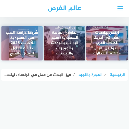
لتجاوز
عالم الفرص
لى
لمحتوى
رواتب قوات
ارخص جامعات
الطوارئ الخاصة
شروط دراسة الطب
الطب في أمريكا
السعودية: سلم
في السعودية
للطلاب العرب
الرواتب والبدلات
للأجانب 2025:
والدوليين: فرص
والمميزات
دليلك الكامل
مذهلة بانتظارك
والتحديات
للقبول والمنح
الرئيسية
⁄
الهجرة واللجوء
⁄
فيزا البحث عن عمل في فرنسا: دليلك الشامل للحصول على فرصة عمل قانونية