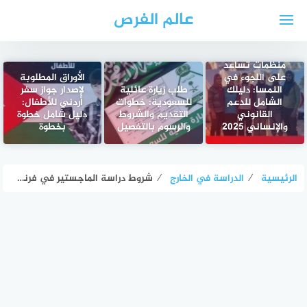
لتجاوز
عالم الفرص
لى
لمحتوى
منظمات تساعد
على اللجوء في
الأوراق المطلوبة
النمسا: دليلك
طلب زيارة عائلية
لإصدار جواز سفر
الشامل للدعم
للسعودية: خطوات
أردني للأطفال:
القانوني
التقديم والشروط
دليل شامل خطوة
والإنساني 2025
والرسوم بالتفصيل
بخطوة
الرئيسية
⁄
الدراسة في الخارج
⁄
شروط دراسة الماجستير في فرنسا 2025: دليل شامل للقبول، الفيزا، والحياة الطلابية