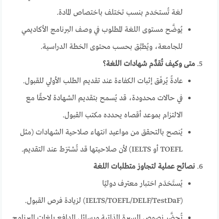
لغة تُستخدم بنسب تختلف باختصاص المادة.
يُوضَّح مستوى اللغة المطلوب في وصف البرنامج الأكاديمي
للجامعة، ويُطبَّق بحسب محتوى الخطة الدراسية.
متى وكيف تُقدَّم شهادات اللغة؟
عادةً يُرفَق إثبات الكفاءة عند تقديم الطلب الأولي للقبول.
في حالات محدودة، قد يُسمح بتقديم الشهادة لاحقًا مع
الالتزام بموعد أقصاه يحدده مكتب القبول.
يُنصح بالتحقق من مواعيد انتهاء صلاحية الشهادات (مثل
TOEFL أو IELTS) لأن صلاحيتها قد تُشترَط عند التقديم.
نصائح عملية لتجاوز متطلبات اللغة
يُستَخدَم اختبار معترف دوليًا
(IELTS/TOEFL/DELF/TestDaF) لزيادة فرص القبول.
تُحضَّر نصوص السيرة الذاتية ورسائل الدافع بلغات البرنامج