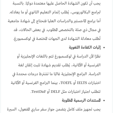
يجب أن تكون الشهادة الحاصل عليها معتمدة دوليًا. بالنسبة
لبرامج البكالوريوس، يُطلب إتمام التعليم الثانوي أو ما يعادله.
أما برامج الماجستير والدراسات العليا فتحتاج إلى شهادة جامعية
في مجال ذي صلة بالتخصص المطلوب. في بعض الحالات، قد
تُطلب معادلة الشهادة لدى الجهات المختصة في لوكسمبورغ.
إثبات الكفاءة اللغوية
نظرًا لأن الدراسة في لوكسمبورغ تتم باللغات الإنجليزية أو
الفرنسية أو الألمانية، يُطلب تقديم شهادة تثبت إتقان لغة
الدراسة. البرامج الإنجليزية غالبًا ما تشترط درجات محددة في
اختبارات IELTS أو TOEFL، بينما البرامج الفرنسية أو الألمانية
تتطلب اجتياز اختبارات مثل DELF أو TestDaF.
المستندات الرسمية المطلوبة
يجب تجهيز ملف كامل يتضمن جواز سفر ساري المفعول، السيرة