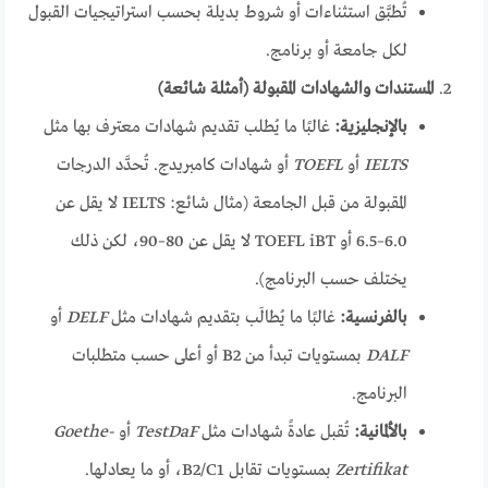
تُطبَّق استثناءات أو شروط بديلة بحسب استراتيجيات القبول
لكل جامعة أو برنامج.
المستندات والشهادات المقبولة (أمثلة شائعة)
بالإنجليزية:
غالبًا ما يُطلب تقديم شهادات معترف بها مثل
IELTS
أو
TOEFL
أو شهادات كامبريدج. تُحدَّد الدرجات
المقبولة من قبل الجامعة (مثال شائع: IELTS لا يقل عن
6.0–6.5 أو TOEFL iBT لا يقل عن 80–90، لكن ذلك
يختلف حسب البرنامج).
بالفرنسية:
غالبًا ما يُطالَب بتقديم شهادات مثل
DELF
أو
DALF
بمستويات تبدأ من B2 أو أعلى حسب متطلبات
البرنامج.
بالألمانية:
تُقبل عادةً شهادات مثل
TestDaF
أو
Goethe-
Zertifikat
بمستويات تقابل B2/C1، أو ما يعادلها.