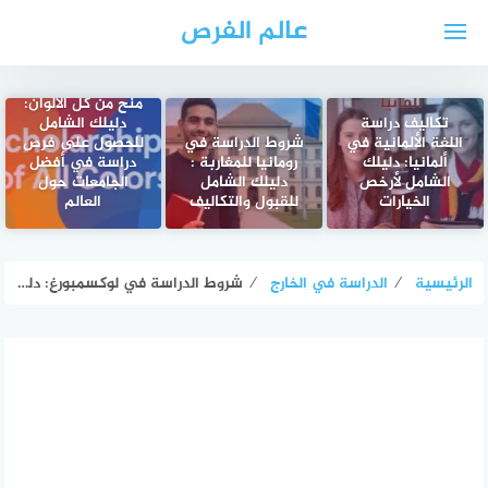
لتجاوز
عالم الفرص
لى
لمحتوى
منح من كل الألوان:
تكاليف دراسة
دليلك الشامل
اللغة الألمانية في
شروط الدراسة في
للحصول على فرص
ألمانيا: دليلك
رومانيا للمغاربة :
دراسة في أفضل
الشامل لأرخص
دليلك الشامل
الجامعات حول
الخيارات
للقبول والتكاليف
العالم
الرئيسية
⁄
الدراسة في الخارج
⁄
شروط الدراسة في لوكسمبورغ: دليل شامل للطلاب الدوليين