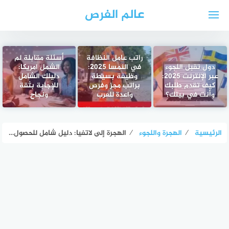
لتجاوز
عالم الفرص
لى
لمحتوى
راتب عامل النظافة
أسئلة مقابلة لم
دول تقبل اللجوء
في النمسا 2025:
الشمل امريكا:
عبر الإنترنت 2025:
وظيفة بسيطة
دليلك الشامل
كيف تقدم طلبك
براتب مجزٍ وفرص
للإجابة بثقة
وأنت في بيتك؟
واعدة للعرب
ونجاح
الرئيسية
⁄
الهجرة واللجوء
⁄
الهجرة إلى لاتفيا: دليل شامل للحصول على إقامة وعمل في أوروبا