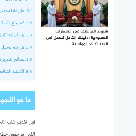
5.1.
على ماذا يحصل ا
5.2.
كم يبلغ راتب الل
شروط التوظيف في السفارات
5.3.
هل أيرلندا تقبل
السعودية: دليلك الكامل للعمل في
البعثات الدبلوماسية
5.4.
هل يتم ترحيل ال
5.5.
نصائح لتعزيز ف
5.6.
الأسئلة الشائعة
ما هو اللجوء
قبل تقديم طلب اللجو
الذين يواجهون خطرًا