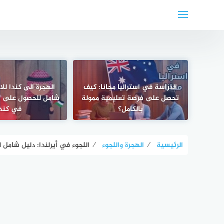
لتجاوز
لى
لمحتوى
الدراسة في استراليا مجانا: كيف
الهجرة الى كندا للا
تحصل على فرصة تعليمية ممولة
شامل للحصول على ال
بالكامل؟
في كندا
الرئيسية
⁄
الهجرة واللجوء
⁄
اللجوء في أيرلندا: دليل شامل 