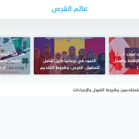
عالم الفرص
ردنيين: دليل
هل فيزا أيرلند
إقامة والعمل
اللجوء في رومانيا:دليل شامل
القبول ونصا
للحقوق، الفرص، وشروط التقديم
الرفض
للمتقدمين وشروط القبول والإجراءات