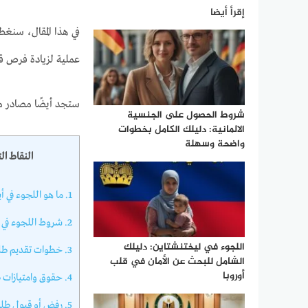
إقرأ أيضا
في هذا المقال، سنغطي
عملية لزيادة فرص ق
ستجد أيضًا مصادر م
شروط الحصول على الجنسية
الالمانية: دليلك الكامل بخطوات
واضحة وسهلة
النقاط ال
1.
ما هو اللجوء في أي
2.
شروط اللجوء في أ
اللجوء في ليختنشتاين: دليلك
3.
خطوات تقديم طلب 
الشامل للبحث عن الأمان في قلب
أوروبا
4.
حقوق وامتيازات ط
5.
رفض أو قبول طلب