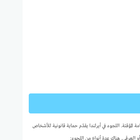
المؤقتة. اللجوء في أيرلندا يقدّم حماية قانونية للأشخاص
و العرقي. هناك عدة أنواع من اللجوء: