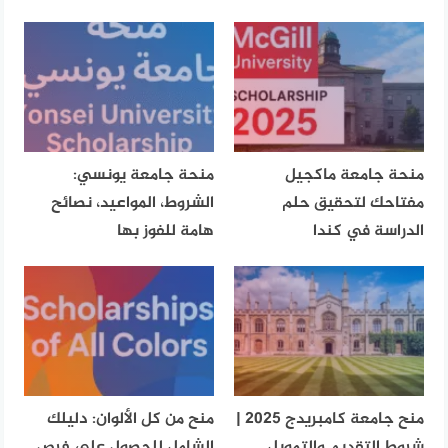
منحة جامعة ماكجيل
منحة جامعة يونسي:
مفتاحك لتحقيق حلم
الشروط، المواعيد، نصائح
الدراسة في كندا
هامة للفوز بها
منح جامعة كامبريدج 2025 |
منح من كل الألوان: دليلك
شروط التقديم والتمويل
الشامل للحصول على فرص