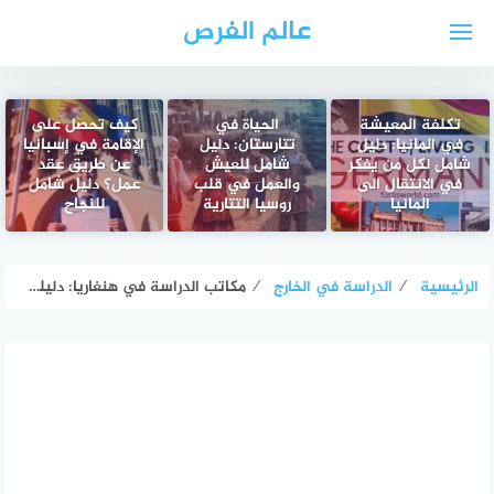
لتجاوز
عالم الفرص
لى
لمحتوى
تكلفة المعيشة
الحياة في
كيف تحصل على
في المانيا: دليل
تتارستان: دليل
الإقامة في إسبانيا
شامل لكل من يفكر
شامل للعيش
عن طريق عقد
في الانتقال الى
والعمل في قلب
عمل؟ دليل شامل
المانيا
روسيا التتارية
للنجاح
الرئيسية
⁄
الدراسة في الخارج
⁄
مكاتب الدراسة في هنغاريا: دليلك الشامل لاختيار المكتب المناسب وخطوات التسجيل