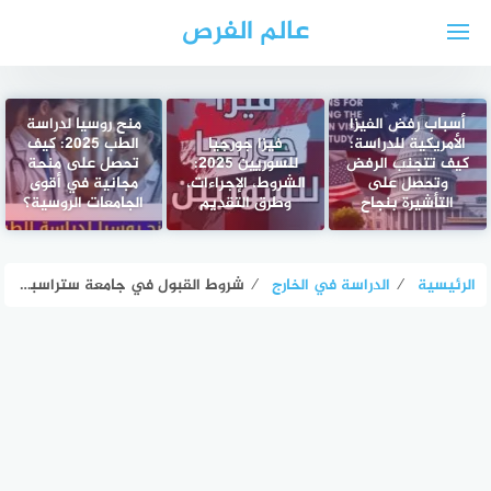
لتجاوز
عالم الفرص
لى
لمحتوى
أسباب رفض الفيزا
منح روسيا لدراسة
الأمريكية للدراسة:
فيزا جورجيا
الطب 2025: كيف
كيف تتجنب الرفض
للسوريين 2025:
تحصل على منحة
وتحصل على
الشروط، الإجراءات،
مجانية في أقوى
التأشيرة بنجاح
وطرق التقديم
الجامعات الروسية؟
الرئيسية
⁄
الدراسة في الخارج
⁄
شروط القبول في جامعة ستراسبورغ للطلاب الدوليين