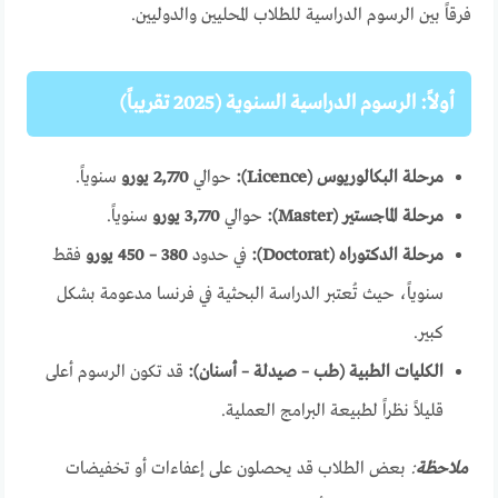
فرقاً بين الرسوم الدراسية للطلاب المحليين والدوليين.
أولاً: الرسوم الدراسية السنوية (2025 تقريباً)
مرحلة البكالوريوس (Licence):
حوالي
2,770 يورو
سنوياً.
مرحلة الماجستير (Master):
حوالي
3,770 يورو
سنوياً.
مرحلة الدكتوراه (Doctorat):
في حدود
380 – 450 يورو
فقط
سنوياً، حيث تُعتبر الدراسة البحثية في فرنسا مدعومة بشكل
كبير.
الكليات الطبية (طب – صيدلة – أسنان):
قد تكون الرسوم أعلى
قليلاً نظراً لطبيعة البرامج العملية.
ملاحظة
:
بعض الطلاب قد يحصلون على إعفاءات أو تخفيضات