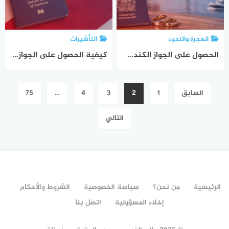
الهجرة واللجوء
التأشيرات
الحصول على الجواز الكندي عن طريق الزواج: دليل شامل للإقامة الدائمة والجنسية خطوة بخطوة
كيفية الحصول على الجواز الأمريكي للمولود: دليل عملي لكل السيناريوهات والخطوات الرسمية
تعدد
السابق
1
2
3
4
…
75
صفحات
المقالات
التالي
الرئيسية
من نحن؟
سياسة الخصوصية
الشروط والأحكام
إخلاء المسؤولية
اتصل بنا