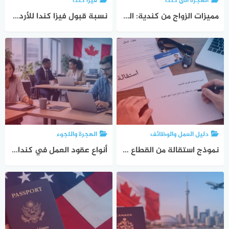
الهجرة الى كندا
فيزا كندا
مميزات الزواج من كندية: الفوائد الاجتماعية والقانونية والتعليمية الحقيقية
نسبة قبول فيزا كندا للأردنيين: فرص القبول حسب نوع الفيزا 2025
دليل العمل والوظائف
الهجرة واللجوء
نموذج استقالة من القطاع الخاص: صيغة جاهزة + دليل شامل للكتابة والتقديم
أنواع عقود العمل في كندا: دليل شامل للعمال والمهاجرين