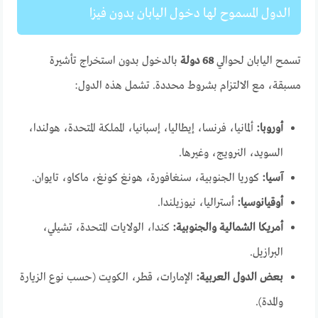
الدول المسموح لها دخول اليابان بدون فيزا
تسمح اليابان لحوالي
68 دولة
بالدخول بدون استخراج تأشيرة
مسبقة، مع الالتزام بشروط محددة. تشمل هذه الدول:
أوروبا:
ألمانيا، فرنسا، إيطاليا، إسبانيا، المملكة المتحدة، هولندا،
السويد، النرويج، وغيرها.
آسيا:
كوريا الجنوبية، سنغافورة، هونغ كونغ، ماكاو، تايوان.
أوقيانوسيا:
أستراليا، نيوزيلندا.
أمريكا الشمالية والجنوبية:
كندا، الولايات المتحدة، تشيلي،
البرازيل.
بعض الدول العربية:
الإمارات، قطر، الكويت (حسب نوع الزيارة
والمدة).