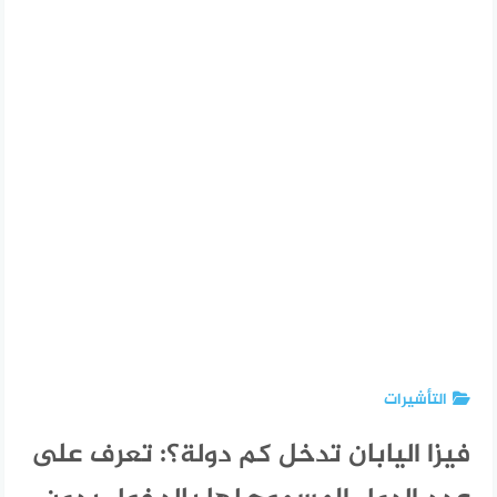
التأشيرات
فيزا اليابان تدخل كم دولة؟: تعرف على