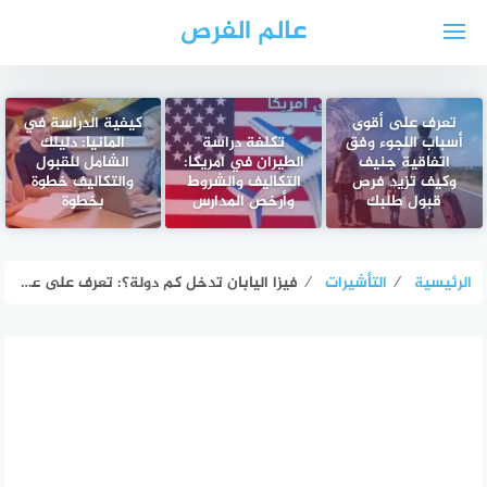
لتجاوز
عالم الفرص
لى
لمحتوى
تعرف على أقوى
كيفية الدراسة في
أسباب اللجوء وفق
تكلفة دراسة
المانيا: دليلك
اتفاقية جنيف
الطيران في امريكا:
الشامل للقبول
وكيف تزيد فرص
التكاليف والشروط
والتكاليف خطوة
قبول طلبك
وأرخص المدارس
بخطوة
الرئيسية
⁄
التأشيرات
⁄
فيزا اليابان تدخل كم دولة؟: تعرف على عدد الدول المسموح لها بالدخول بدون تأشيرة!