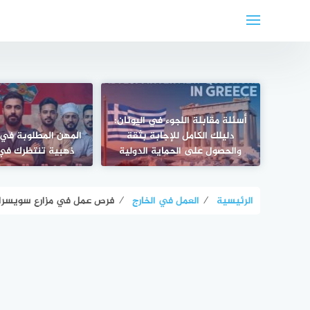
لتجاوز
لى
لمحتوى
أسئلة مقابلة اللجوء في اليونان:
دليلك الكامل للإجابة بثقة
المهن المطلوبة في 
والحصول على الحماية الدولية
ذهبية تنتظرك في 
الرئيسية
⁄
العمل في الخارج
⁄
فرص عمل في مزارع سويسرا 2025: وظائف زراعية برواتب عالية وسكن مجاني للأجا