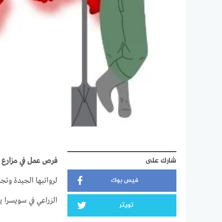
شارك على
فرص عمل في مزارع 
فيس بوك
لرواتبها الجيدة وت
الزراعي في سويسرا يمث
تويتر