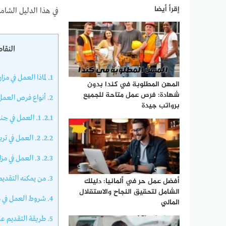
إقرأ أيضا
في هذا الدليل الشا
النقاط
1.
لماذا العمل في مز
المهن المطلوبة في كندا بدون
شهادة: فرص عمل متاحة للجميع
2.
أنواع فرص العمل 
برواتب جيدة
2.1.
1. العمل في جني الفواكه والخضروات
2.2.
2. العمل في تربية المواشي
2.3.
3. العمل في مزارع عضوية
3.
من يمكنه التقديم 
أفضل عمل حر في ألمانيا: دليلك
الشامل لتحقيق النجاح والاستقلال
4.
شروط العمل في م
المالي
5.
طريقة التقديم عل