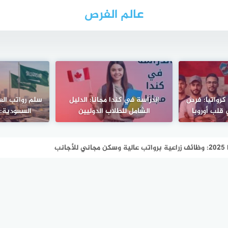
عالم الفرص
كرواتيا: فرص
الدراسة في كندا مجانا: الدليل
سلم رواتب ال
قلب أوروبا
الشامل للطلاب الدوليين
السعودية: دل
نب