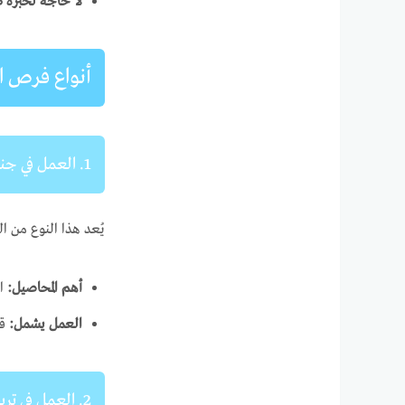
لا حاجة لخبرة ط
أنواع فرص ا
1. العمل في جني الفواكه والخضروات
يُعد هذا النوع من ا
أهم المحاصيل:
ال
العمل يشمل:
قط
2. العمل في تربية المواشي