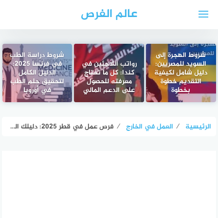
لتجاوز
عالم الفرص
لى
لمحتوى
شروط الهجرة إلى
شروط دراسة الطب
السويد للمصريين:
رواتب اللاجئين في
في فرنسا 2025:
دليل شامل لكيفية
كندا: كل ما تحتاج
الدليل الكامل
التقديم خطوة
معرفته للحصول
لتحقيق حلم الطب
بخطوة
على الدعم المالي
في أوروبا
الرئيسية
⁄
العمل في الخارج
⁄
فرص عمل في قطر 2025: دليلك الشامل للحصول على وظيفة براتب مجزٍ وحياة مستقرة