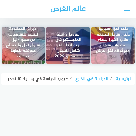
لتجاوز
عالم الفرص
لى
لمحتوى
ملف فيزا اسبانيا:
الأوراق المطلوبة
دليل شامل لتقديم
شروط دراسة
للسفر للسعوديه
طلب الفيزا بنجاح
الماجستير في
من مصر: دليل
خطوات سهلة
بريطانيا: دليل
شامل لكل ما تحتاج
وموثوقة لكل غرض
شامل للقبول
معرفته خطوة
سفر
والتقديم 2025
بخطوة
الرئيسية
⁄
الدراسة في الخارج
⁄
عيوب الدراسة في روسيا: 10 تحديات يجب معرفتها قبل السفر