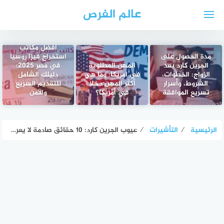
لتجاوز
عالم الفرص
لى
لمحتوى
أفضل مكاتب
مدة الحصول على
استخراج فيزا روسيا
الجرين كارد بعد
المهن المطلوبة
في مصر 2025:
الزواج: الخطوات،
في امريكا: وما هي
دليلك الشامل
الشروط، وأسرار
أكثر المهن دخلاً
للتقديم السريع
تسريع الموافقة
في أمريكا؟
والآمن
الرئيسية
⁄
التأشيرات
⁄
عيوب الجرين كارد: 10 حقائق صادمة لا يعرفها كثيرون قبل التقديم