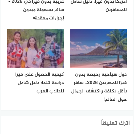
أمريكا بدون فيزا: دليل شامل
عربية بدون فيزا في 2026 –
للمسافرين
سافر بسهولة وبدون
إجراءات معقدة»
دول سياحية رخيصة بدون
كيفية الحصول على فيزا
فيزا للمصريين 2026.. سافر
دراسة كندا: دليل شامل
بأقل تكلفة واكتشف الجمال
للطلاب العرب
حول العالم!
اترك تعليقاً