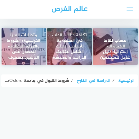
لتجاوز
عالم الفرص
لى
لمحتوى
تكلفة دراسة الطب
متطلبات الفيزا
حساب نقاط
في السعودية
الفرنسية: الشروط
الهجرة الى
للاجانب: دليلك
والأوراق المطلوبة
استراليا: دليل
الشامل لتكاليف
للحصول على
شامل للمتقدمين
الدراسة والمعيشة
التأشيرة بسهولة
الرئيسية
⁄
الدراسة في الخارج
⁄
شروط القبول في جامعة Oxford: دليلك الشامل لتحقيق حلم الدراسة في أعرق جامعات العالم