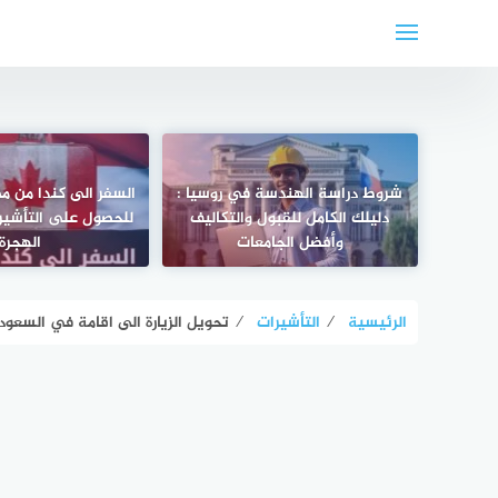
لتجاوز
لى
لمحتوى
شروط دراسة الهندسة في روسيا :
السفر الى كندا من م
دليلك الكامل للقبول والتكاليف
للحصول على التأشير
وأفضل الجامعات
الهجرة
الرئيسية
⁄
التأشيرات
⁄
تحويل الزيارة الى اقامة في السعودية 2025: الشروط والخطوات والتحديثات 