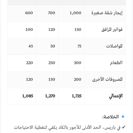
إيجار شقة صغيرة
1,000
700
600
فواتير المرافق
150
120
100
المواصلات
75
50
45
الطعام
300
250
220
المصروفات الأخرى
200
150
120
الإجمالي
1,725
1,270
1,085
الخلاصة:
✔ في باريس، الحد الأدنى للأجور بالكاد يكفي لتغطية الاحتياجات