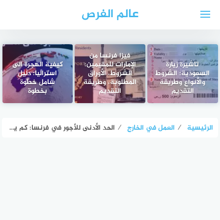
لتجاوز
عالم الفرص
لى
لمحتوى
فيزا فرنسا من
تاشيرة زيارة
الإمارات للمقيمين:
كيفية الهجرة الى
السعودية: الشروط
الشروط، الأوراق
استراليا: دليل
والأنواع وطريقة
المطلوبة، وطريقة
شامل خطوة
التقديم
التقديم
بخطوة
الرئيسية
⁄
العمل في الخارج
⁄
الحد الأدنى للأجور في فرنسا: كم يبلغ وكيف يؤثر على المعيشة؟