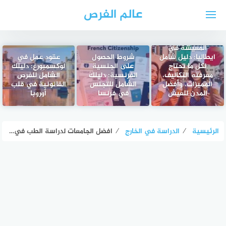
لتجاوز
عالم الفرص
لى
لمحتوى
المعيشة في
ايطاليا: دليل شامل
شروط الحصول
عقود عمل في
لكل ما تحتاج
على الجنسية
لوكسمبورغ: دليلك
معرفته التكاليف،
الفرنسية: دليلك
الشامل للفرص
المميزات، وأفضل
الشامل للتجنس
القانونية في قلب
المدن للعيش
في فرنسا
أوروبا
الرئيسية
⁄
الدراسة في الخارج
⁄
افضل الجامعات لدراسة الطب في روسيا للطلاب العرب: التكاليف، اللغة، والاعتراف الدولي