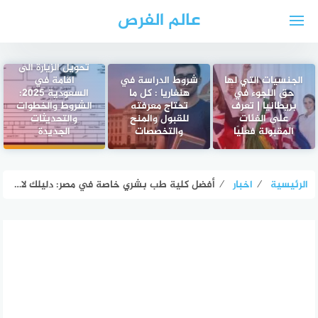
لتجاوز
عالم الفرص
لى
لمحتوى
تحويل الزيارة الى
الجنسيات التي لها
شروط الدراسة في
اقامة في
حق اللجوء في
هنغاريا : كل ما
السعودية 2025:
بريطانيا | تعرف
تحتاج معرفته
الشروط والخطوات
على الفئات
للقبول والمنح
والتحديثات
المقبولة فعليًا
والتخصصات
الجديدة
الرئيسية
⁄
اخبار
⁄
أفضل كلية طب بشري خاصة في مصر: دليلك لاختيار المستقبل الطبي المشرق